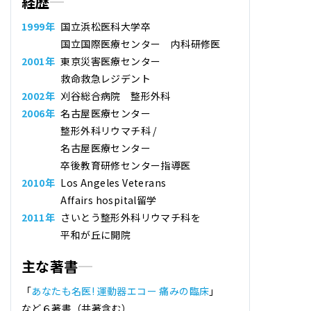
経歴
1999年
国立浜松医科大学卒
国立国際医療センター 内科研修医
2001年
東京災害医療センター
救命救急レジデント
2002年
刈谷総合病院 整形外科
2006年
名古屋医療センター
整形外科リウマチ科 /
名古屋医療センター
卒後教育研修センター指導医
2010年
Los Angeles Veterans
Affairs hospital留学
2011年
さいとう整形外科リウマチ科
を
平和が丘に開院
主な著書
「
あなたも名医! 運動器エコー 痛みの臨床
」
など６著書（共著含む）