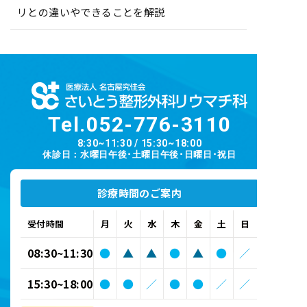
リとの違いやできることを解説
Tel.
052-776-3110
8:30~11:30 / 15:30~18:00
休診日：水曜日午後･土曜日午後･日曜日･祝日
診療時間のご案内
受付時間
月
火
水
木
金
土
日
08:30~11:30
●
▲
▲
●
▲
●
／
15:30~18:00
●
●
／
●
●
／
／