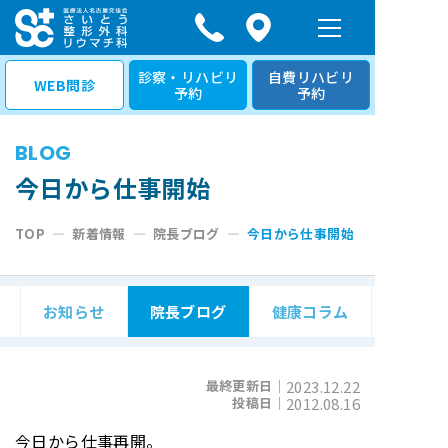
コ
ン
テ
診察・リハビリ
自費リハビリ
WEB問診
予約
予約
ン
ツ
BLOG
へ
ス
今日から仕事開始
キ
TOP
—
新着情報
—
院長ブログ
—
今日から仕事開始
ッ
プ
お知らせ
院長ブログ
健康コラム
最終更新日｜
2023.12.22
投稿日｜
2012.08.16
今日から仕事再開。