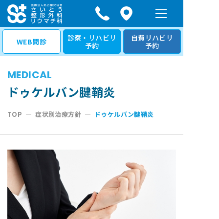
コ
ン
テ
診察・リハビリ
自費リハビリ
WEB問診
予約
予約
ン
ツ
MEDICAL
へ
ス
ドゥケルバン腱鞘炎
キ
TOP
—
症状別治療方針
—
ドゥケルバン腱鞘炎
ッ
プ