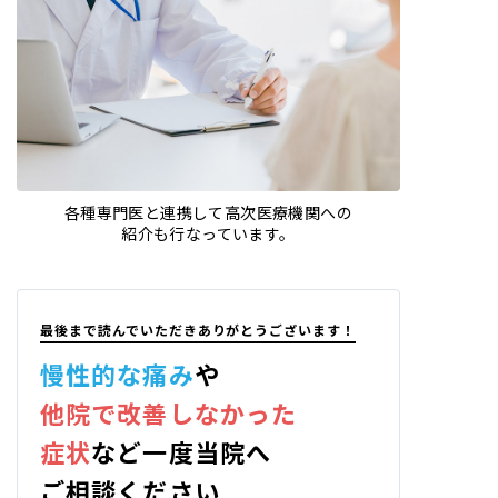
各種専門医と連携して高次医療機関への
紹介も行なっています。
最後まで読んでいただきありがとうございます！
慢性的な痛み
や
他院で改善しなかっ
た
症状
な
ど
一度当院
へ
ご相談ください