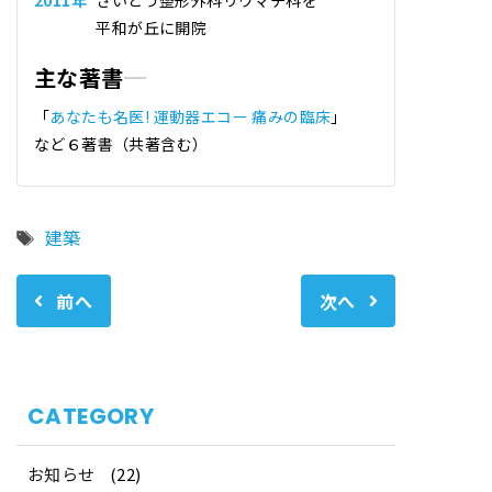
平和が丘に開院
主な著書
「
あなたも名医! 運動器エコー 痛みの臨床
」
など６著書（共著含む）
タ
建築
グ
前へ
次へ
CATEGORY
お知らせ
(22)