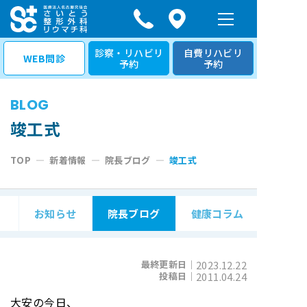
コ
ン
テ
診察・リハビリ
自費リハビリ
WEB問診
予約
予約
ン
ツ
BLOG
へ
ス
竣工式
キ
TOP
—
新着情報
—
院長ブログ
—
竣工式
ッ
プ
お知らせ
院長ブログ
健康コラム
最終更新日｜
2023.12.22
投稿日｜
2011.04.24
大安の今日、