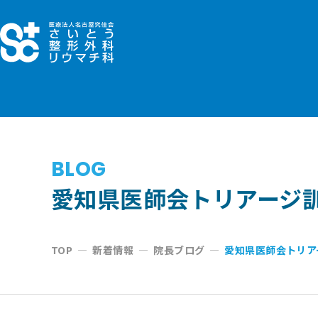
コ
ン
テ
ン
ツ
へ
ス
キ
BLOG
ッ
愛知県医師会トリアージ
プ
TOP
—
新着情報
—
院長ブログ
—
愛知県医師会トリア