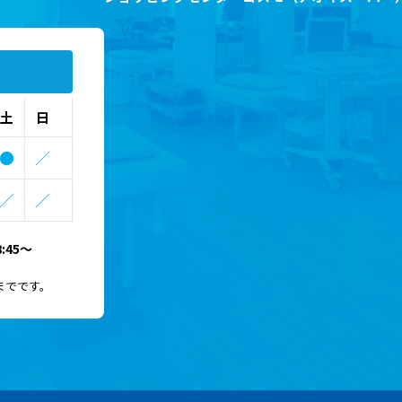
土
日
●
／
／
／
:45～
0までです。