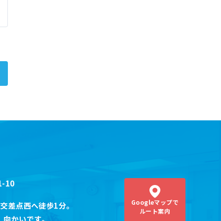
-10
Googleマップ
で
交差点西へ徒歩1分。
ルート案内
）
向かいです。