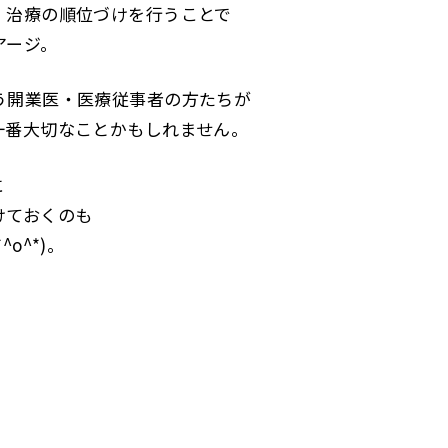
、治療の順位づけを行うことで
アージ。
う開業医・医療従事者の方たちが
一番大切なことかもしれません。
に
けておくのも
o^*)。