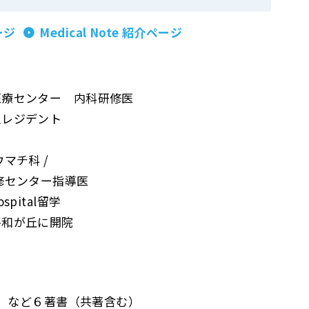
ージ
Medical Note 紹介ページ
医療センター 内科研修医
急レジデント
マチ科 /
修センター指導医
hospital留学
平和が丘に開院
」
など６著書（共著含む）