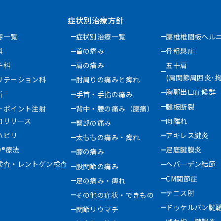
症状別治療方針
容一覧
症状別治療一覧
腰椎椎間板ヘル
科
首の痛み
骨粗鬆症
チ科
肩の痛み
五十肩
(肩関節周囲炎･拘
リテーション科
肘周りの痛みと痺れ
胸郭出口症候群
析
手首・手指の痛み
腱板断裂
ーポイント注射
背中・腰の痛み（腰痛）
ロリリース
肉離れ
臀部の痛み
ハビリ
アキレス腱炎
太ももの痛み・痺れ
D®療法
足底腱膜炎
膝の痛み
検査・レントゲン検査
へバーデン結節
股関節の痛み
CM関節症
足の痛み・痺れ
テニス肘
その他の症状・できもの
ドゥケルバン腱
関節リウマチ