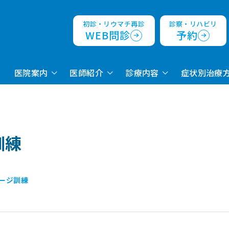
初診・リウマチ再診
診察・リハビリ
WEB問診
予約
医院案内
医師紹介
診療内容
症状別治療
訓練
ージ訓練