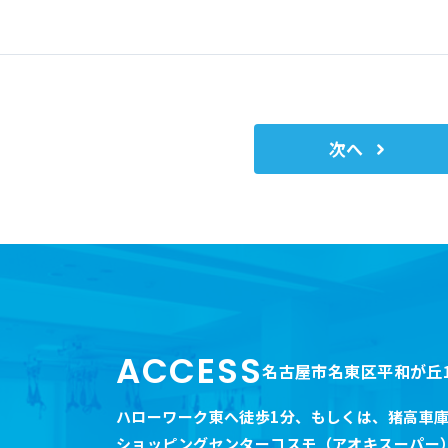
次へ
ACCESS
名古屋市名東区平和が丘1
ハローワーク東へ徒歩1分
、
もしくは、猪高車庫
ショッピングセンターコスモ（アオキスーパー