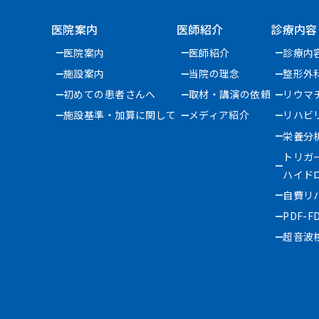
医院案内
医師紹介
診療内容
医院案内
医師紹介
診療内
施設案内
当院の理念
整形外
初めての患者さんへ
取材・講演の依頼
リウマ
施設基準・加算に関して
メディア紹介
リハビ
栄養分
トリガ
ハイド
自費リ
PDF-F
超音波