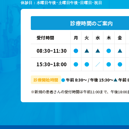
休診日：水曜日午後･土曜日午後･日曜日･祝日
診療時間のご案内
受付時間
月
火
水
木
金
08:30~11:30
●
▲
▲
●
▲
15:30~18:00
●
●
／
●
●
診療開始時間
●
午前 8:30～ / 午後 15:30～
▲
午前 8
※新規の患者さんの受付時間は午前11:00まで、午後18:0