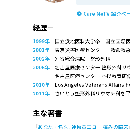
Care NeTV 紹介ペ
経歴
1999年
国立浜松医科大学卒
国立国際
2001年
東京災害医療センター
救命救
2002年
刈谷総合病院 整形外科
2006年
名古屋医療センター
整形外科リウ
名古屋医療センター
卒後教育研
2010年
Los Angeles Veterans
Affairs 
2011年
さいとう整形外科リウマチ科
を
主な著書
「
あなたも名医! 運動器エコー 痛みの臨床