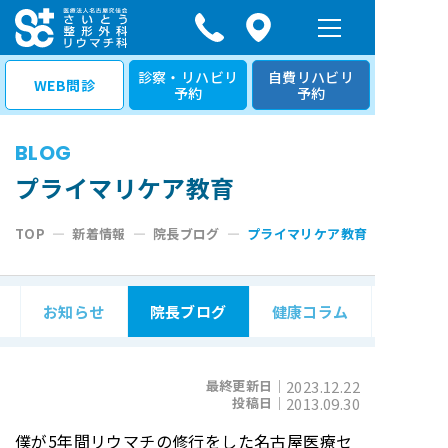
コ
ン
テ
診察・リハビリ
自費リハビリ
WEB問診
予約
予約
ン
ツ
BLOG
へ
ス
プライマリケア教育
キ
TOP
—
新着情報
—
院長ブログ
—
プライマリケア教育
ッ
プ
お知らせ
院長ブログ
健康コラム
最終更新日｜
2023.12.22
投稿日｜
2013.09.30
僕が5年間リウマチの修行をした名古屋医療セ