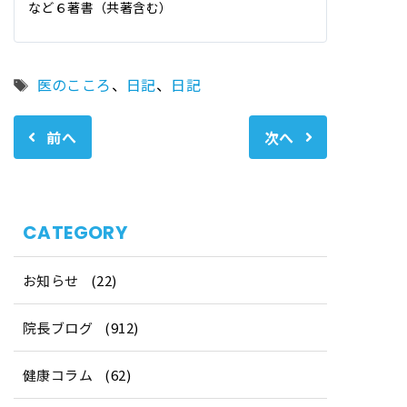
など６著書（共著含む）
タ
医のこころ
、
日記
、
日記
グ
前へ
次へ
CATEGORY
お知らせ
(22)
院長ブログ
(912)
健康コラム
(62)