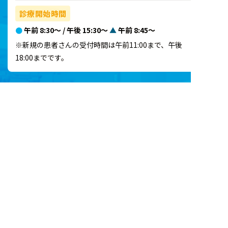
診療開始時間
●
午前 8:30～ / 午後 15:30～
▲
午前 8:45～
※新規の患者さんの受付時間は午前11:00まで、午後
18:00までです。
施設基準･加算に関するお知らせ
ACCESS
名古屋市名東区平和が丘1-10
ハローワーク東へ徒歩1分
、
もしくは、猪高車庫交差点西へ徒歩1分。
ショッピングセンターコスモ（アオキスーパー
）
向かいです。