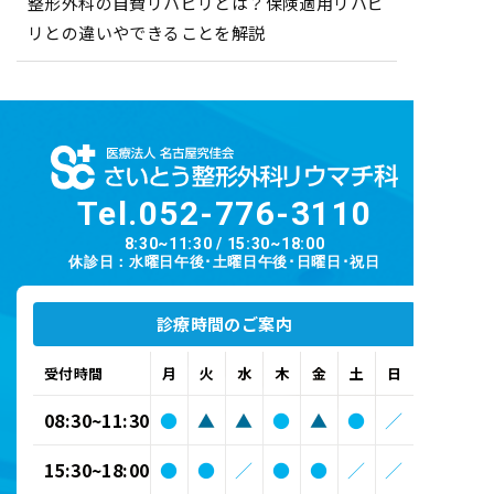
整形外科の自費リハビリとは？保険適用リハビ
リとの違いやできることを解説
Tel.
052-776-3110
8:30~11:30 / 15:30~18:00
休診日：水曜日午後･土曜日午後･日曜日･祝日
診療時間のご案内
受付時間
月
火
水
木
金
土
日
08:30~11:30
●
▲
▲
●
▲
●
／
15:30~18:00
●
●
／
●
●
／
／