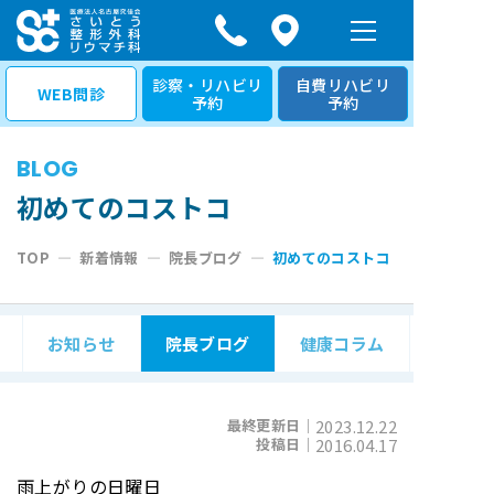
コ
ン
テ
診察・リハビリ
自費リハビリ
WEB問診
予約
予約
ン
ツ
BLOG
へ
ス
初めてのコストコ
キ
TOP
—
新着情報
—
院長ブログ
—
初めてのコストコ
ッ
プ
お知らせ
院長ブログ
健康コラム
最終更新日｜
2023.12.22
投稿日｜
2016.04.17
雨上がりの日曜日