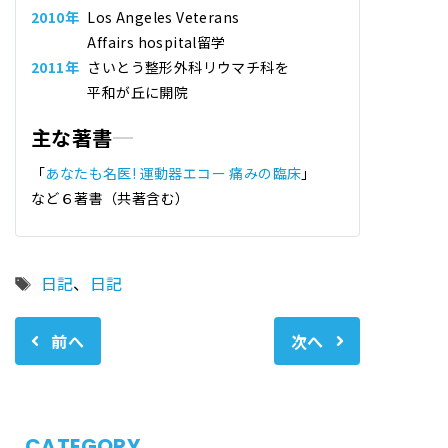
2010年
Los Angeles Veterans
Affairs hospital留学
2011年
さいとう整形外科リウマチ科
を
平和が丘に開院
主な著書
「
あなたも名医! 運動器エコー 痛みの臨床
」
など６著書（共著含む）
タ
日記
、
日記
グ
前へ
次へ
CATEGORY