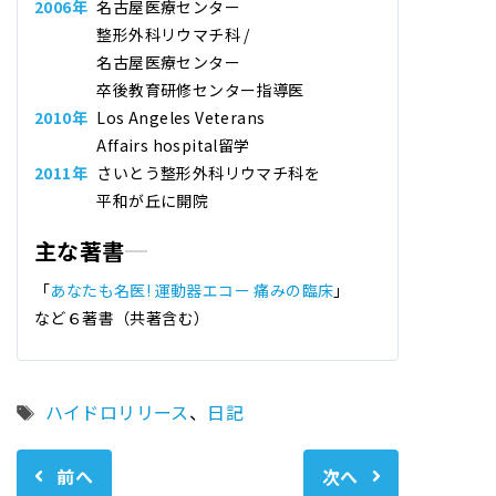
2006年
名古屋医療センター
整形外科リウマチ科 /
名古屋医療センター
卒後教育研修センター指導医
2010年
Los Angeles Veterans
Affairs hospital留学
2011年
さいとう整形外科リウマチ科
を
平和が丘に開院
主な著書
「
あなたも名医! 運動器エコー 痛みの臨床
」
など６著書（共著含む）
タ
ハイドロリリース
、
日記
グ
前へ
次へ