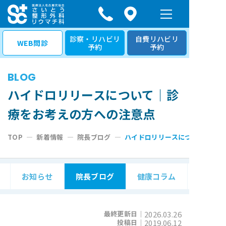
コ
ン
テ
診察・リハビリ
自費リハビリ
WEB問診
予約
予約
ン
ツ
BLOG
へ
ス
ハイドロリリースについて｜診
キ
療をお考えの方への注意点
ッ
プ
TOP
—
新着情報
—
院長ブログ
—
ハイドロリリースについて｜診療
お知らせ
院長ブログ
健康コラム
最終更新日｜
2026.03.26
投稿日｜
2019.06.12