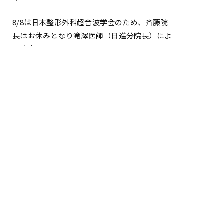
8/8は日本整形外科超音波学会のため、斉藤院
長はお休みとなり滝澤医師（日進分院長）によ
る診察となります。
夏季休診のお知らせ
スタッフ募集！（求人 理学療法士・看護師・
医療事務・柔道整復師）
整形外科の自費リハビリとは？保険適用リハビ
リとの違いやできることを解説