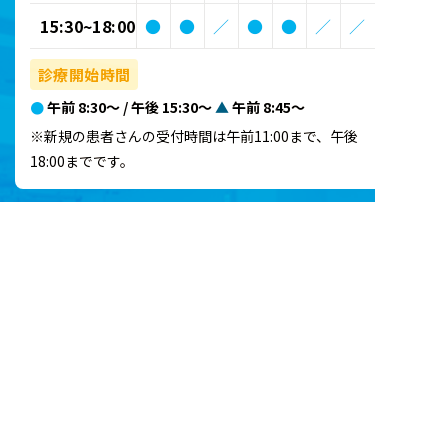
15:30~18:00
●
●
／
●
●
／
／
診療開始時間
●
午前 8:30～ / 午後 15:30～
▲
午前 8:45～
※新規の患者さんの受付時間は午前11:00まで、午後
18:00までです。
施設基準･加算に関するお知らせ
ACCESS
名古屋市名東区平和が丘1-10
ハローワーク東へ徒歩1分
、
もしくは、猪高車庫交差点西へ徒歩1分。
ショッピングセンターコスモ（アオキスーパー
）