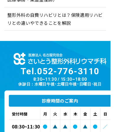
整形外科の自費リハビリとは？保険適用リハビ
リとの違いやできることを解説
Tel.
052-776-3110
8:30~11:30 / 15:30~18:00
休診日：水曜日午後･土曜日午後･日曜日･祝日
診療時間のご案内
受付時間
月
火
水
木
金
土
日
08:30~11:30
●
▲
▲
●
▲
●
／