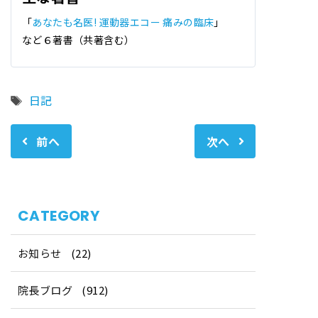
「
あなたも名医! 運動器エコー 痛みの臨床
」
など６著書（共著含む）
タ
日記
グ
前へ
次へ
CATEGORY
お知らせ
(22)
院長ブログ
(912)