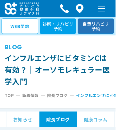
コ
ン
テ
診察・リハビリ
自費リハビリ
WEB問診
予約
予約
ン
ツ
BLOG
へ
ス
インフルエンザにビタミンCは
キ
有効？｜オーソモレキュラー医
ッ
学入門
プ
TOP
—
新着情報
—
院長ブログ
—
インフルエンザにビタミンCは有
お知らせ
院長ブログ
健康コラム