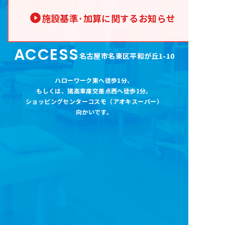
施設基準･加算に関するお知らせ
ACCESS
名古屋市名東区平和が丘1-10
ハローワーク東へ徒歩1分
、
もしくは、猪高車庫交差点西へ徒歩1分。
ショッピングセンターコスモ（アオキスーパー
）
向かいです。