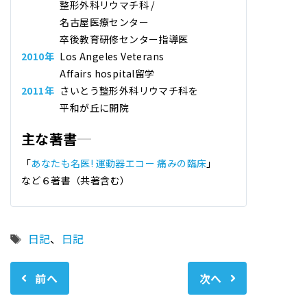
整形外科リウマチ科 /
名古屋医療センター
卒後教育研修センター指導医
2010年
Los Angeles Veterans
Affairs hospital留学
2011年
さいとう整形外科リウマチ科
を
平和が丘に開院
主な著書
「
あなたも名医! 運動器エコー 痛みの臨床
」
など６著書（共著含む）
タ
日記
、
日記
グ
前へ
次へ