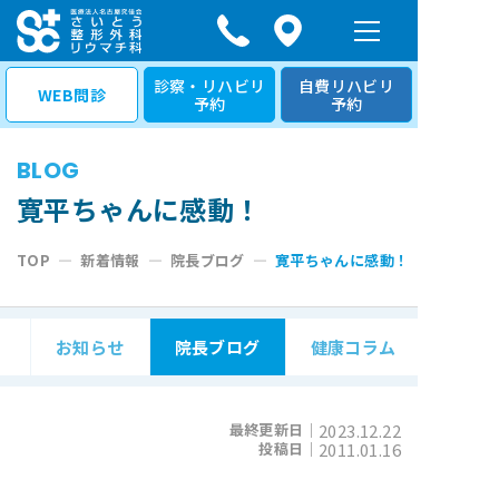
コ
ン
テ
診察・リハビリ
自費リハビリ
WEB問診
予約
予約
ン
ツ
BLOG
へ
ス
寛平ちゃんに感動！
キ
TOP
—
新着情報
—
院長ブログ
—
寛平ちゃんに感動！
ッ
プ
お知らせ
院長ブログ
健康コラム
最終更新日｜
2023.12.22
投稿日｜
2011.01.16