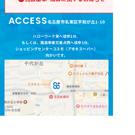
ACCESS
名古屋市名東区平和が丘1-10
ハローワーク東へ徒歩1分
、
もしくは、猪高車庫交差点西へ徒歩1分。
ショッピングセンターコスモ（アオキスーパー
）
向かいです。
Googleマップ
で
ルート案内