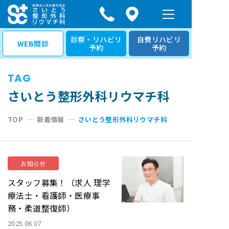
コ
ン
テ
診察・リハビリ
自費リハビリ
WEB問診
予約
予約
ン
ツ
TAG
へ
ス
さいとう整形外科リウマチ科
キ
TOP
—
新着情報
—
さいとう整形外科リウマチ科
ッ
プ
お知らせ
スタッフ募集！（求人 理学
療法士・看護師・医療事
務・柔道整復師）
2025.06.07