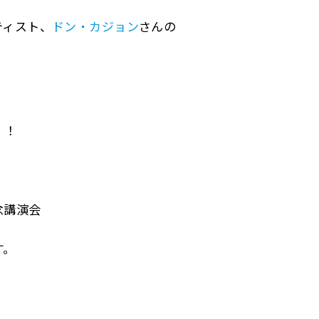
ティスト、
ドン・カジョン
さんの
！！
記念講演会
す。