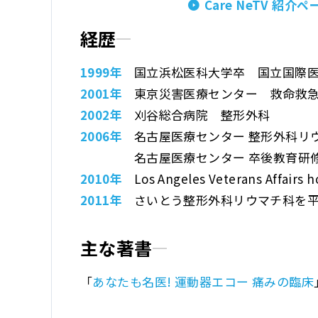
Care NeTV 紹介ペ
経歴
1999年
国立浜松医科大学卒
国立国際
2001年
東京災害医療センター
救命救
2002年
刈谷総合病院 整形外科
2006年
名古屋医療センター
整形外科リウ
名古屋医療センター
卒後教育研
2010年
Los Angeles Veterans
Affairs 
2011年
さいとう整形外科リウマチ科
を
主な著書
「
あなたも名医! 運動器エコー 痛みの臨床