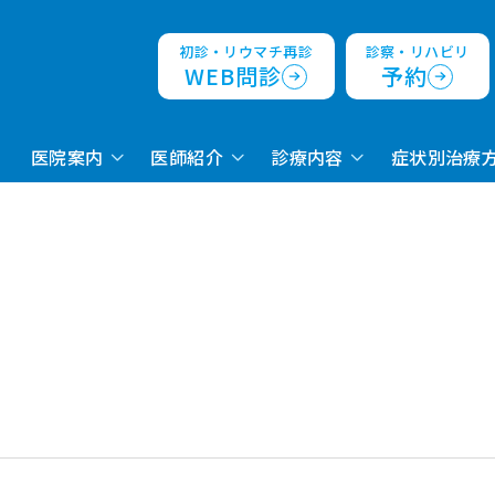
初診・リウマチ再診
診察・リハビリ
WEB問診
予約
医院案内
医師紹介
診療内容
症状別治療