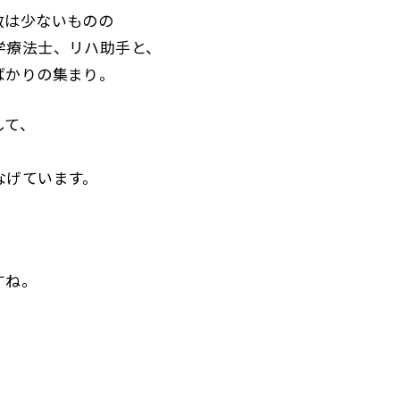
数は少ないものの
学療法士、リハ助手と、
ばかりの集まり。
して、
なげています。
すね。