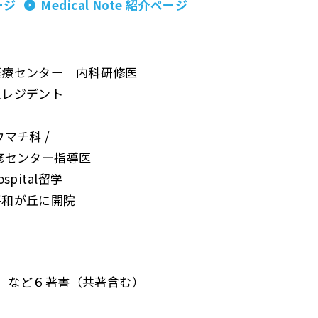
ージ
Medical Note 紹介ページ
医療センター 内科研修医
急レジデント
マチ科 /
修センター指導医
hospital留学
平和が丘に開院
」
など６著書（共著含む）