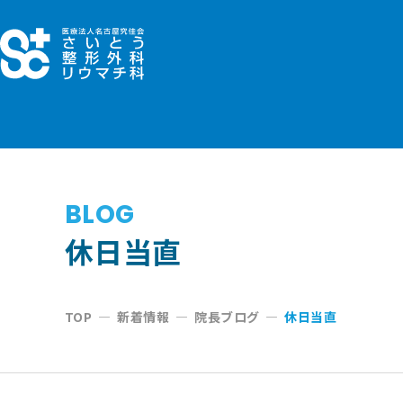
コ
ン
テ
ン
ツ
へ
ス
キ
BLOG
ッ
休日当直
プ
TOP
—
新着情報
—
院長ブログ
—
休日当直