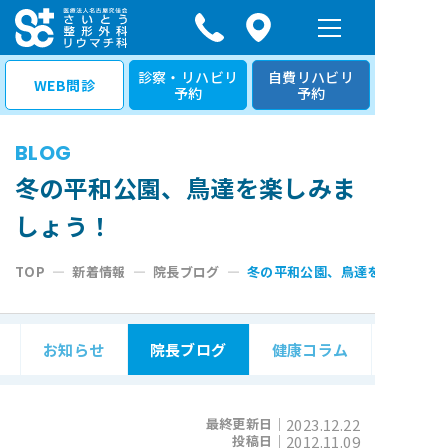
コ
ン
テ
診察・リハビリ
自費リハビリ
WEB問診
予約
予約
ン
ツ
BLOG
へ
ス
冬の平和公園、鳥達を楽しみま
キ
しょう！
ッ
プ
TOP
—
新着情報
—
院長ブログ
—
冬の平和公園、鳥達を楽しみまし
お知らせ
院長ブログ
健康コラム
最終更新日｜
2023.12.22
投稿日｜
2012.11.09