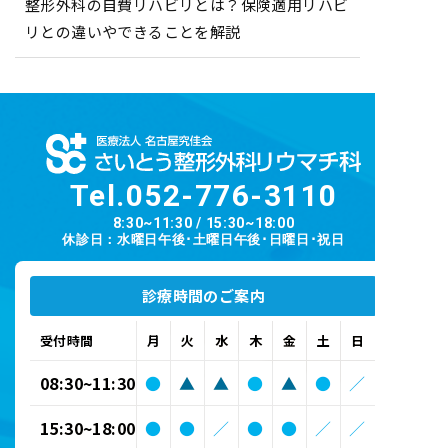
整形外科の自費リハビリとは？保険適用リハビ
リとの違いやできることを解説
Tel.
052-776-3110
8:30~11:30 / 15:30~18:00
休診日：水曜日午後･土曜日午後･日曜日･祝日
診療時間のご案内
受付時間
月
火
水
木
金
土
日
08:30~11:30
●
▲
▲
●
▲
●
／
15:30~18:00
●
●
／
●
●
／
／