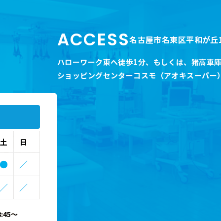
ACCESS
名古屋市名東区平和が丘1
ハローワーク東へ徒歩1分
、
もしくは、猪高車庫
ショッピングセンターコスモ（アオキスーパー
土
日
●
／
／
／
:45～