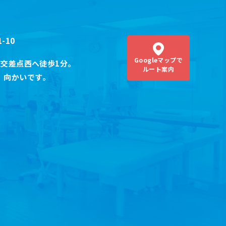
-10
Googleマップ
で
交差点西へ徒歩1分。
ルート案内
）
向かいです。