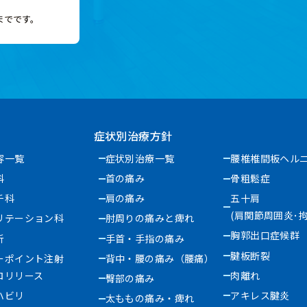
0までです。
症状別治療方針
容一覧
症状別治療一覧
腰椎椎間板ヘル
科
首の痛み
骨粗鬆症
チ科
肩の痛み
五十肩
(肩関節周囲炎･拘
リテーション科
肘周りの痛みと痺れ
胸郭出口症候群
析
手首・手指の痛み
腱板断裂
ーポイント注射
背中・腰の痛み（腰痛）
ロリリース
肉離れ
臀部の痛み
ハビリ
アキレス腱炎
太ももの痛み・痺れ