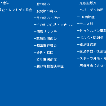
D®療法
足底腱膜炎
膝の痛み
検査・レントゲン検査
へバーデン結節
股関節の痛み
CM関節症
足の痛み・痺れ
テニス肘
その他の症状・できもの
ドゥケルバン腱
関節リウマチ
ばね指・腱鞘炎
乾癬性関節炎
難治性疼痛
強直性脊椎炎
交通事故・後遺
骨折・捻挫
スポーツ外傷・
変形性関節症
栄養障害による
腰部脊柱管狭窄症