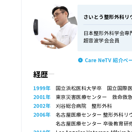
さいとう整形外科リ
日本整形外科学会専
超音波学会会員
Care NeTV 紹介ペ
経歴
1999年
国立浜松医科大学卒
国立国際
2001年
東京災害医療センター
救命救
2002年
刈谷総合病院 整形外科
2006年
名古屋医療センター
整形外科リウ
名古屋医療センター
卒後教育研