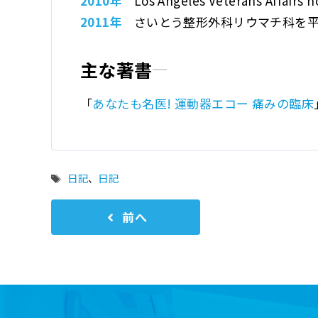
2010年
Los Angeles Veterans
Affairs 
2011年
さいとう整形外科リウマチ科
を
主な著書
「
あなたも名医! 運動器エコー 痛みの臨床
タ
日記
、
日記
グ
前へ