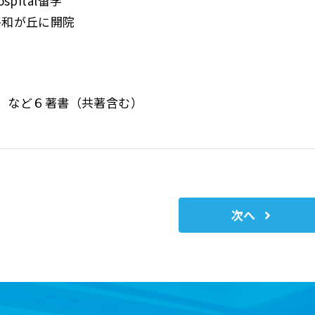
hospital留学
平和が丘に開院
」
など６著書（共著含む）
次へ