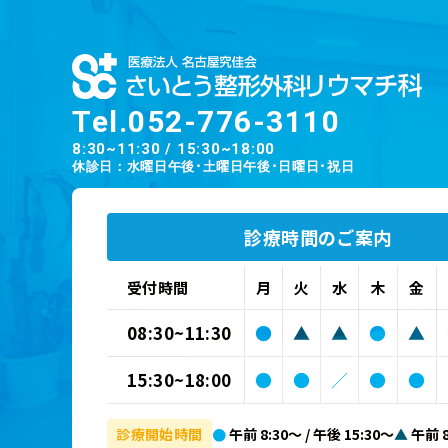
Tel.
052-776-3110
8:30~11:30 / 15:30~18:00
休診日：水曜日午後･土曜日午後･日曜日･祝日
診療時間のご案内
受付時間
月
火
水
木
金
08:30~11:30
●
▲
▲
●
▲
15:30~18:00
●
●
／
●
●
診療開始時間
●
午前 8:30～ / 午後 15:30～
▲
午前 8