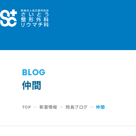
コ
ン
テ
ン
ツ
へ
ス
キ
BLOG
ッ
仲間
プ
TOP
—
新着情報
—
院長ブログ
—
仲間