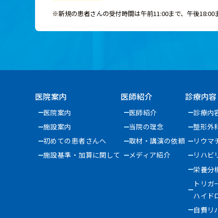
※新規の患者さんの受付時間は午前11:00まで、午後18:0
医院案内
医師紹介
診療内容
医院案内
医師紹介
診療内
施設案内
当院の理念
整形外
初めての患者さんへ
取材・講演の依頼
リウマ
施設基準・加算に関して
メディア紹介
リハビ
栄養分
トリガ
ハイド
自費リ