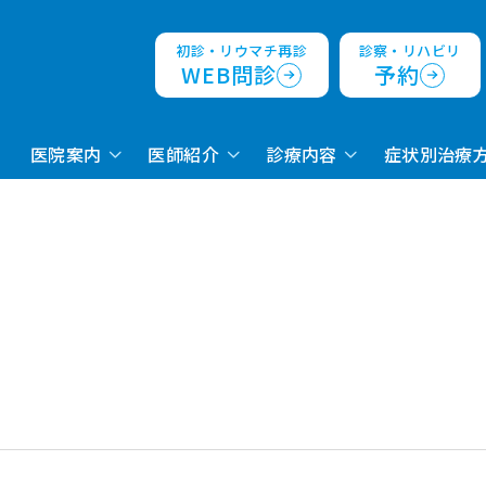
初診・リウマチ再診
診察・リハビリ
WEB問診
予約
医院案内
医師紹介
診療内容
症状別治療