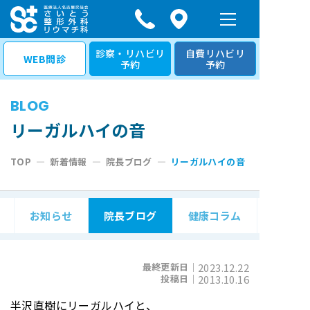
コ
ン
テ
診察・リハビリ
自費リハビリ
WEB問診
予約
予約
ン
ツ
BLOG
へ
ス
リーガルハイの音
キ
TOP
—
新着情報
—
院長ブログ
—
リーガルハイの音
ッ
プ
お知らせ
院長ブログ
健康コラム
最終更新日｜
2023.12.22
投稿日｜
2013.10.16
半沢直樹にリーガルハイと、