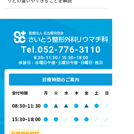
リとの違いやできることを解説
Tel.
052-776-3110
8:30~11:30 / 15:30~18:00
休診日：水曜日午後･土曜日午後･日曜日･祝日
診療時間のご案内
受付時間
月
火
水
木
金
土
日
08:30~11:30
●
▲
▲
●
▲
●
／
15:30~18:00
●
●
／
●
●
／
／
診療開始時間