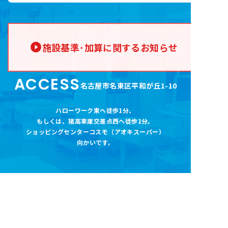
施設基準･加算に関するお知らせ
ACCESS
名古屋市名東区平和が丘1-10
ハローワーク東へ徒歩1分
、
もしくは、猪高車庫交差点西へ徒歩1分。
ショッピングセンターコスモ（アオキスーパー
）
向かいです。