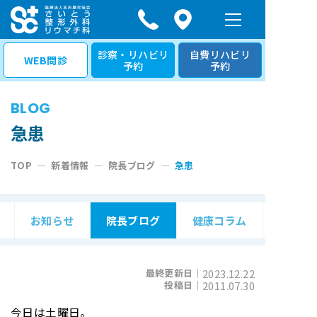
コ
ン
テ
診察・リハビリ
自費リハビリ
WEB問診
予約
予約
ン
ツ
BLOG
へ
ス
急患
キ
TOP
—
新着情報
—
院長ブログ
—
急患
ッ
プ
お知らせ
院長ブログ
健康コラム
最終更新日｜
2023.12.22
投稿日｜
2011.07.30
今日は土曜日。