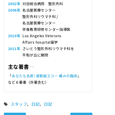
2002年
刈谷総合病院 整形外科
2006年
名古屋医療センター
整形外科リウマチ科 /
名古屋医療センター
卒後教育研修センター指導医
2010年
Los Angeles Veterans
Affairs hospital留学
2011年
さいとう整形外科リウマチ科
を
平和が丘に開院
主な著書
「
あなたも名医! 運動器エコー 痛みの臨床
」
など６著書（共著含む）
タ
スタッフ
、
日記
、
日記
グ