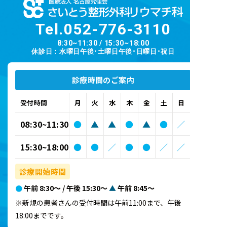
Tel.
052-776-3110
8:30~11:30 / 15:30~18:00
休診日：水曜日午後･土曜日午後･日曜日･祝日
診療時間のご案内
受付時間
月
火
水
木
金
土
日
08:30~11:30
●
▲
▲
●
▲
●
／
15:30~18:00
●
●
／
●
●
／
／
診療開始時間
●
午前 8:30～ / 午後 15:30～
▲
午前 8:45～
※新規の患者さんの受付時間は午前11:00まで、午後
18:00までです。