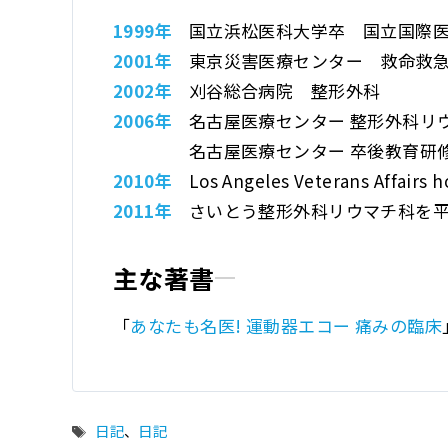
1999年
国立浜松医科大学卒
国立国際
2001年
東京災害医療センター
救命救
2002年
刈谷総合病院 整形外科
2006年
名古屋医療センター
整形外科リウ
名古屋医療センター
卒後教育研
2010年
Los Angeles Veterans
Affairs 
2011年
さいとう整形外科リウマチ科
を
主な著書
「
あなたも名医! 運動器エコー 痛みの臨床
タ
日記
、
日記