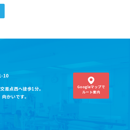
-10
Googleマップ
で
交差点西へ徒歩1分。
ルート案内
）
向かいです。