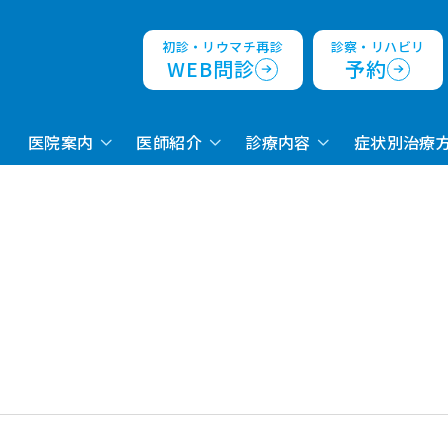
初診・リウマチ再診
診察・リハビリ
WEB問診
予約
医院案内
医師紹介
診療内容
症状別治療