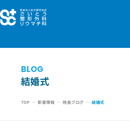
コ
ン
テ
ン
ツ
へ
ス
キ
BLOG
ッ
結婚式
プ
TOP
—
新着情報
—
院長ブログ
—
結婚式