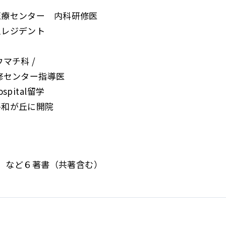
医療センター 内科研修医
急レジデント
マチ科 /
修センター指導医
hospital留学
平和が丘に開院
」
など６著書（共著含む）