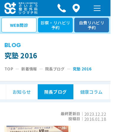
コ
ン
テ
診察・リハビリ
自費リハビリ
WEB問診
予約
予約
ン
ツ
BLOG
へ
ス
究塾 2016
キ
TOP
—
新着情報
—
院長ブログ
—
究塾 2016
ッ
プ
お知らせ
院長ブログ
健康コラム
最終更新日｜
2023.12.22
投稿日｜
2016.01.18