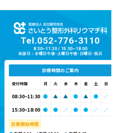
Tel.
052-776-3110
8:30~11:30 / 15:30~18:00
休診日：水曜日午後･土曜日午後･日曜日･祝日
診療時間のご案内
受付時間
月
火
水
木
金
土
日
08:30~11:30
●
▲
▲
●
▲
●
／
15:30~18:00
●
●
／
●
●
／
／
診療開始時間