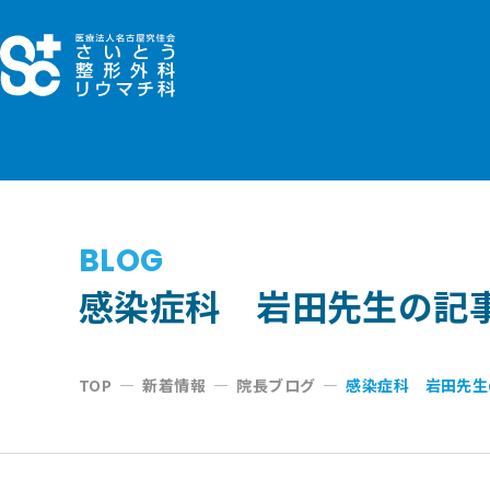
コ
ン
テ
ン
ツ
へ
ス
キ
BLOG
ッ
感染症科 岩田先生の記
プ
TOP
—
新着情報
—
院長ブログ
—
感染症科 岩田先生