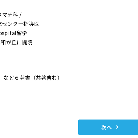
マチ科 /
修センター指導医
hospital留学
平和が丘に開院
」
など６著書（共著含む）
次へ