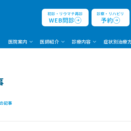
初診・リウマチ再診
診察・リハビリ
WEB問診
予約
医院案内
医師紹介
診療内容
症状別治療
事
の記事