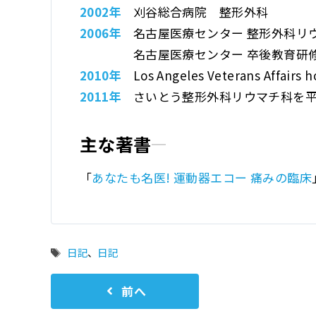
2002年
刈谷総合病院 整形外科
2006年
名古屋医療センター
整形外科リウ
名古屋医療センター
卒後教育研
2010年
Los Angeles Veterans
Affairs 
2011年
さいとう整形外科リウマチ科
を
主な著書
「
あなたも名医! 運動器エコー 痛みの臨床
タ
日記
、
日記
グ
前へ