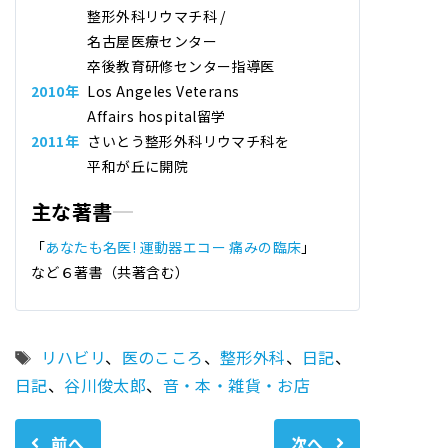
整形外科リウマチ科 /
名古屋医療センター
卒後教育研修センター指導医
2010年
Los Angeles Veterans
Affairs hospital留学
2011年
さいとう整形外科リウマチ科
を
平和が丘に開院
主な著書
「
あなたも名医! 運動器エコー 痛みの臨床
」
など６著書（共著含む）
タ
リハビリ
、
医のこころ
、
整形外科
、
日記
、
グ
日記
、
谷川俊太郎
、
音・本・雑貨・お店
前へ
次へ