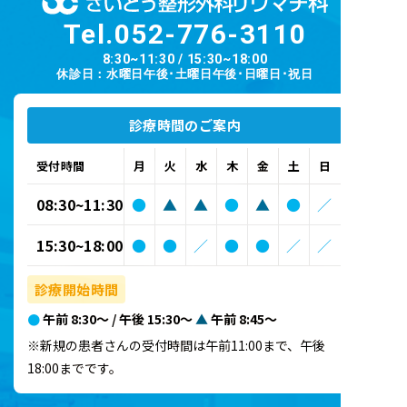
Tel.
052-776-3110
8:30~11:30 / 15:30~18:00
休診日：水曜日午後･土曜日午後･日曜日･祝日
診療時間のご案内
受付時間
月
火
水
木
金
土
日
08:30~11:30
●
▲
▲
●
▲
●
／
15:30~18:00
●
●
／
●
●
／
／
診療開始時間
●
午前 8:30～ / 午後 15:30～
▲
午前 8:45～
※新規の患者さんの受付時間は午前11:00まで、午後
18:00までです。