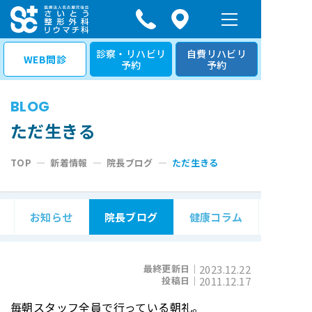
コ
ン
テ
診察・リハビリ
自費リハビリ
WEB問診
予約
予約
ン
ツ
BLOG
へ
ス
ただ生きる
キ
TOP
—
新着情報
—
院長ブログ
—
ただ生きる
ッ
プ
お知らせ
院長ブログ
健康コラム
最終更新日｜
2023.12.22
投稿日｜
2011.12.17
毎朝スタッフ全員で行っている朝礼。