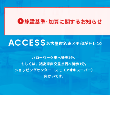
施設基準･加算に関するお知らせ
ACCESS
名古屋市名東区平和が丘1-10
ハローワーク東へ徒歩1分
、
もしくは、猪高車庫交差点西へ徒歩1分。
ショッピングセンターコスモ（アオキスーパー
）
向かいです。