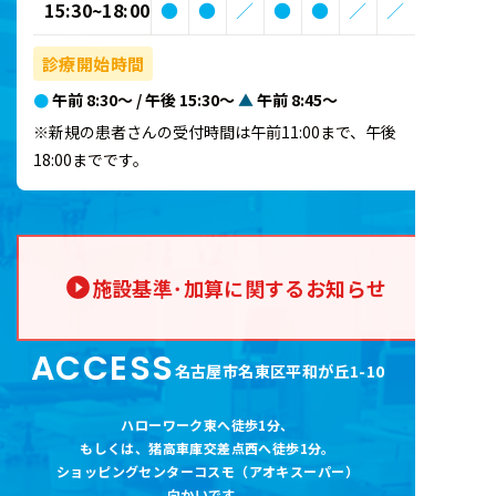
15:30~18:00
●
●
／
●
●
／
／
診療開始時間
●
午前 8:30～ / 午後 15:30～
▲
午前 8:45～
※新規の患者さんの受付時間は午前11:00まで、午後
18:00までです。
施設基準･加算に関するお知らせ
ACCESS
名古屋市名東区平和が丘1-10
ハローワーク東へ徒歩1分
、
もしくは、猪高車庫交差点西へ徒歩1分。
ショッピングセンターコスモ（アオキスーパー
）
向かいです。