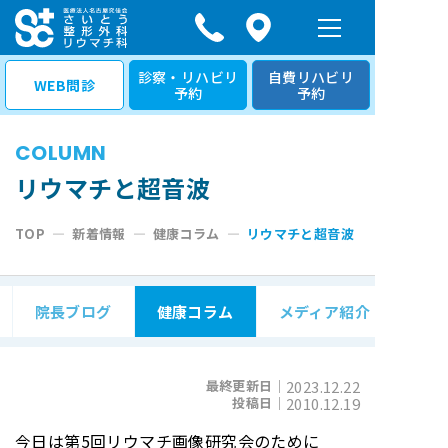
コ
ン
テ
診察・リハビリ
自費リハビリ
WEB問診
予約
予約
ン
ツ
COLUMN
へ
ス
リウマチと超音波
キ
TOP
—
新着情報
—
健康コラム
—
リウマチと超音波
ッ
プ
院長ブログ
健康コラム
メディア紹介
最終更新日｜
2023.12.22
投稿日｜
2010.12.19
今日は第5回リウマチ画像研究会のために