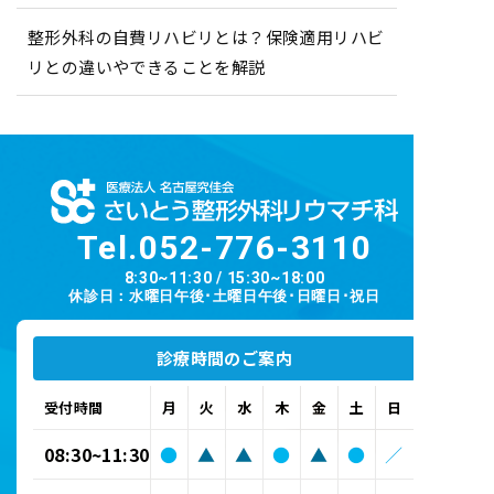
整形外科の自費リハビリとは？保険適用リハビ
リとの違いやできることを解説
Tel.
052-776-3110
8:30~11:30 / 15:30~18:00
休診日：水曜日午後･土曜日午後･日曜日･祝日
診療時間のご案内
受付時間
月
火
水
木
金
土
日
08:30~11:30
●
▲
▲
●
▲
●
／