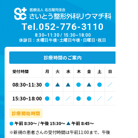
Tel.
052-776-3110
8:30~11:30 / 15:30~18:00
休診日：水曜日午後･土曜日午後･日曜日･祝日
診療時間のご案内
受付時間
月
火
水
木
金
土
日
08:30~11:30
●
▲
▲
●
▲
●
／
15:30~18:00
●
●
／
●
●
／
／
診療開始時間
●
午前 8:30～ / 午後 15:30～
▲
午前 8:45～
※新規の患者さんの受付時間は午前11:00まで、午後