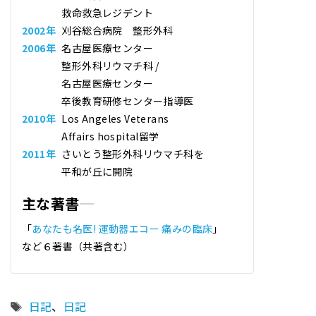
救命救急レジデント
2002年
刈谷総合病院 整形外科
2006年
名古屋医療センター
整形外科リウマチ科 /
名古屋医療センター
卒後教育研修センター指導医
2010年
Los Angeles Veterans
Affairs hospital留学
2011年
さいとう整形外科リウマチ科
を
平和が丘に開院
主な著書
「
あなたも名医! 運動器エコー 痛みの臨床
」
など６著書（共著含む）
タ
日記
、
日記