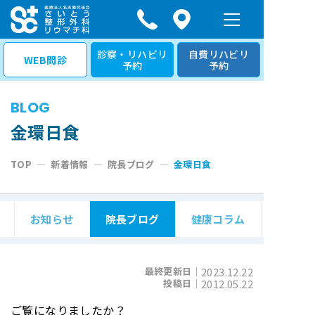
コ
ン
テ
診察・リハビリ
自費リハビリ
WEB問診
予約
予約
ン
ツ
BLOG
へ
ス
金環日食
キ
TOP
—
新着情報
—
院長ブログ
—
金環日食
ッ
プ
お知らせ
院長ブログ
健康コラム
最終更新日｜
2023.12.22
投稿日｜
2012.05.22
ご覧になりましたか？