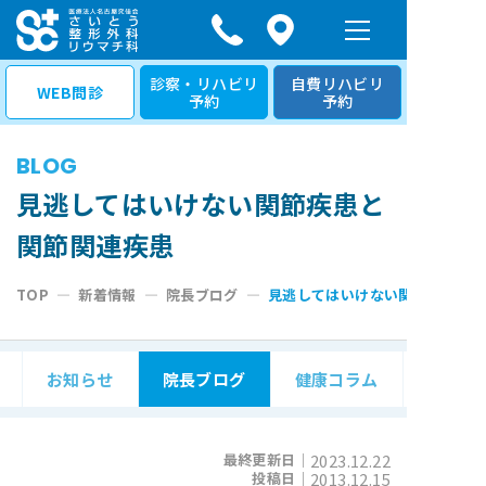
コ
ン
テ
診察・リハビリ
自費リハビリ
WEB問診
予約
予約
ン
ツ
BLOG
へ
ス
見逃してはいけない関節疾患と
キ
関節関連疾患
ッ
プ
TOP
—
新着情報
—
院長ブログ
—
見逃してはいけない関節疾患と関
お知らせ
院長ブログ
健康コラム
最終更新日｜
2023.12.22
投稿日｜
2013.12.15