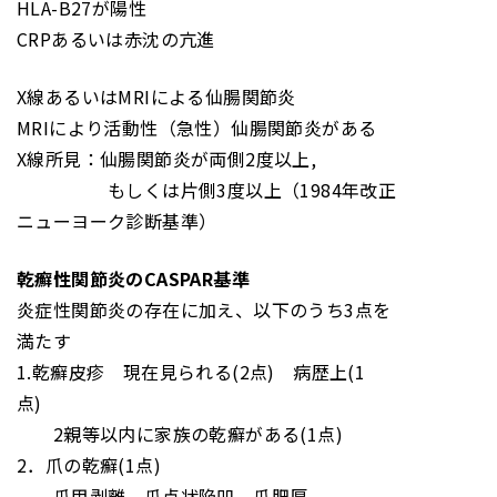
HLA-B27が陽性
CRPあるいは赤沈の亢進
X線あるいはMRIによる仙腸関節炎
MRIにより活動性（急性）仙腸関節炎がある
X線所見：仙腸関節炎が両側2度以上,
もしくは片側3度以上（1984年改正
ニューヨーク診断基準）
乾癬性関節炎のCASPAR基準
炎症性関節炎の存在に加え、以下のうち3点を
満たす
1.乾癬皮疹 現在見られる(2点) 病歴上(1
点)
2親等以内に家族の乾癬がある(1点)
2．爪の乾癬(1点)
爪甲剥離、爪点状陥凹、爪肥厚