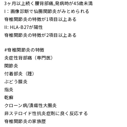
3ヶ月以上続く腰背部痛,発病時が45歳未満
I：画像診断で仙腸関節炎がみとめられる
脊椎関節炎の特徴が1項目以上ある
II: HLA-B27が陽性
脊椎関節炎の特徴が2項目以上ある
#脊椎関節炎の特徴
炎症性背部痛（専門医）
関節炎
付着部炎（踵）
ぶどう膜炎
指炎
乾癬
クローン病/潰瘍性大腸炎
非ステロイド性抗炎症剤に良く反応する
脊椎関節炎の家族歴