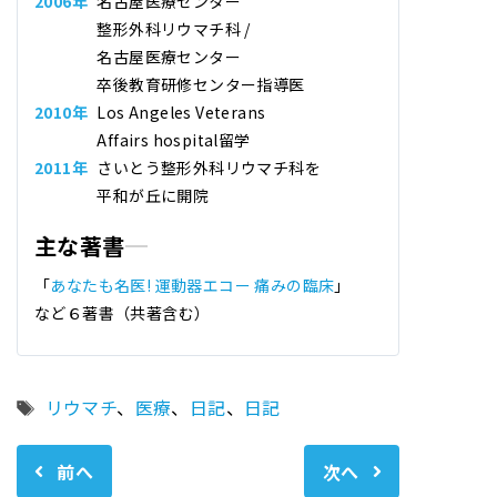
2006年
名古屋医療センター
整形外科リウマチ科 /
名古屋医療センター
卒後教育研修センター指導医
2010年
Los Angeles Veterans
Affairs hospital留学
2011年
さいとう整形外科リウマチ科
を
平和が丘に開院
主な著書
「
あなたも名医! 運動器エコー 痛みの臨床
」
など６著書（共著含む）
タ
リウマチ
、
医療
、
日記
、
日記
グ
前へ
次へ