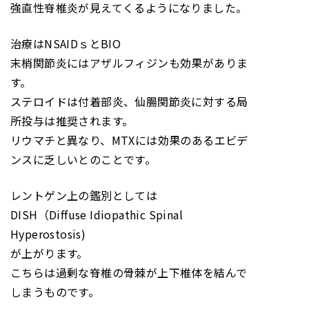
強直性脊椎炎が見えてくるようになりました。
治療はNSAIDｓとBIO
末梢関節炎にはアザルフィジンも効果がありま
す。
ステロイドは付着部炎、仙腸関節炎に対する局
所投与は推奨されます。
リウマチと異なり、MTXには効果のあるエビデ
ンスに乏しいとのことです。
レントゲン上の鑑別としては
DISH（Diffuse Idiopathic Spinal
Hyperostosis)
が上がります。
こちらは過剰な脊椎の骨棘が上下椎体を結んで
しまうものです。