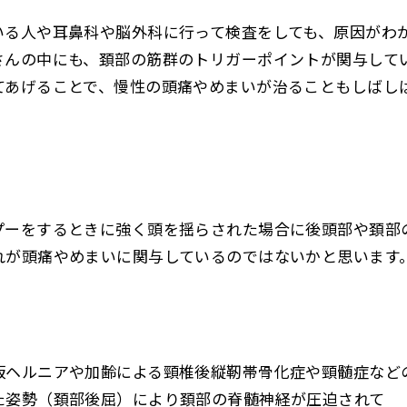
いる人や耳鼻科や脳外科に行って検査をしても、原因がわ
さんの中にも、頚部の筋群のトリガーポイントが関与して
てあげることで、慢性の頭痛やめまいが治ることもしばし
プーをするときに強く頭を揺らされた場合に後頭部や頚部
れが頭痛やめまいに関与しているのではないかと思います
板ヘルニアや加齢による頸椎後縦靭帯骨化症や頸髄症など
た姿勢（頚部後屈）により頚部の脊髄神経が圧迫されて