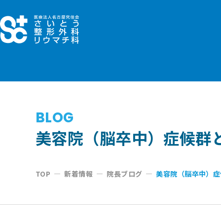
コ
ン
テ
ン
ツ
へ
ス
キ
BLOG
ッ
美容院（脳卒中）症候群
プ
TOP
—
新着情報
—
院長ブログ
—
美容院（脳卒中）症