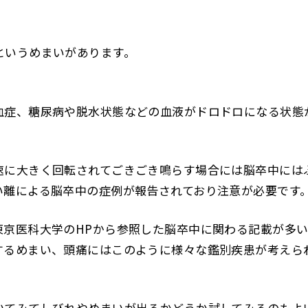
というめまいがあります。
血症、糖尿病や脱水状態などの血液がドロドロになる状態
速に大きく回転されてごきごき鳴らす場合には脳卒中には
い離による脳卒中の症例が報告されており注意が必要です
東京医科大学のHPから参照した脳卒中に関わる記載が多
するめまい、頭痛にはこのように様々な鑑別疾患が考えら
いてみてしびれやめまいが出るかどうか試してみるのもよ