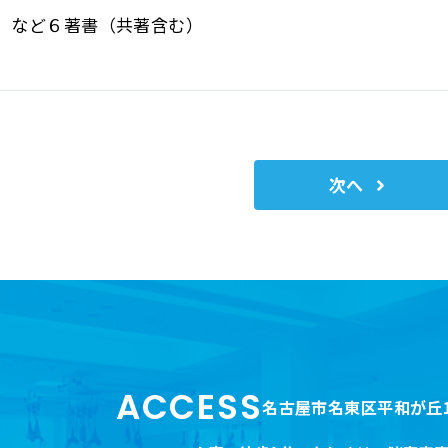
」
など６著書（共著含む）
次へ
ACCESS
名古屋市名東区平和が丘1