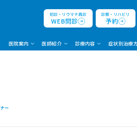
初診・リウマチ再診
診察・リハビリ
WEB問診
予約
医院案内
医師紹介
診療内容
症状別治療
ミナー