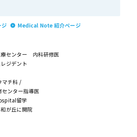
ージ
Medical Note 紹介ページ
医療センター 内科研修医
急レジデント
マチ科 /
修センター指導医
hospital留学
平和が丘に開院