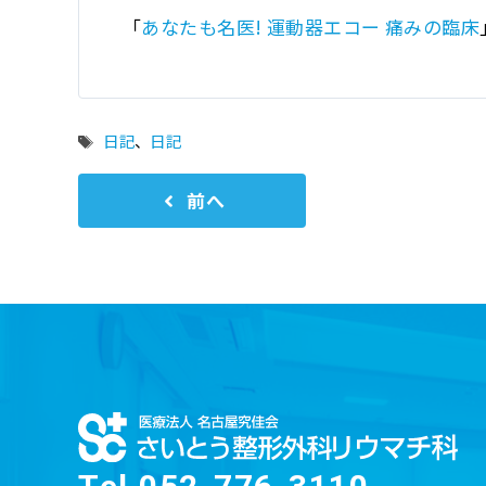
「
あなたも名医! 運動器エコー 痛みの臨床
タ
日記
、
日記
グ
前へ