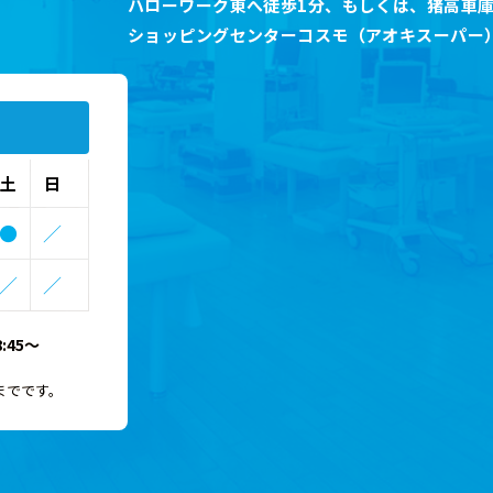
ハローワーク東へ徒歩1分
、
もしくは、猪高車庫
ショッピングセンターコスモ（アオキスーパー
土
日
●
／
／
／
:45～
0までです。