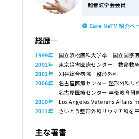
超音波学会会員
Care NeTV 紹介ペ
経歴
1999年
国立浜松医科大学卒
国立国際
2001年
東京災害医療センター
救命救
2002年
刈谷総合病院 整形外科
2006年
名古屋医療センター
整形外科リウ
名古屋医療センター
卒後教育研
2010年
Los Angeles Veterans
Affairs 
2011年
さいとう整形外科リウマチ科
を
主な著書