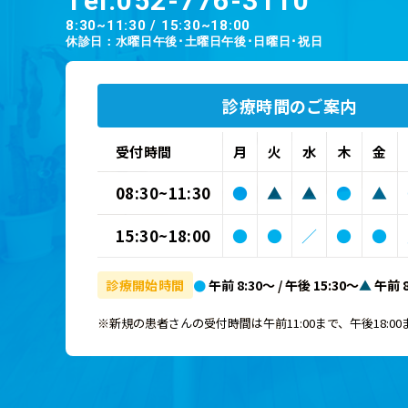
Tel.
052-776-3110
8:30~11:30 / 15:30~18:00
休診日：水曜日午後･土曜日午後･日曜日･祝日
診療時間のご案内
受付時間
月
火
水
木
金
08:30~11:30
●
▲
▲
●
▲
15:30~18:00
●
●
／
●
●
診療開始時間
●
午前 8:30～ / 午後 15:30～
▲
午前 8
※新規の患者さんの受付時間は午前11:00まで、午後18:0