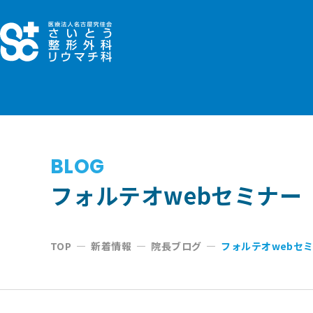
コ
ン
テ
ン
ツ
へ
ス
キ
BLOG
ッ
フォルテオwebセミナー
プ
TOP
—
新着情報
—
院長ブログ
—
フォルテオwebセ