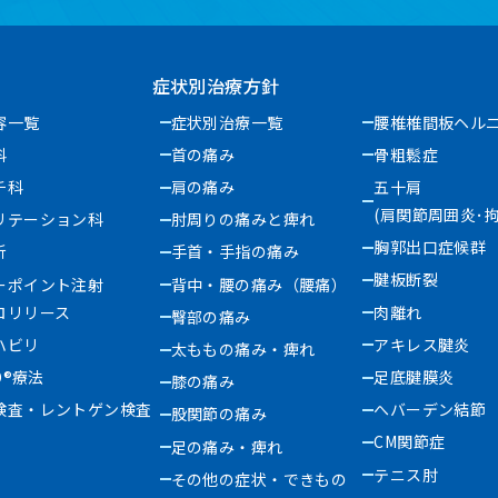
症状別治療方針
容一覧
症状別治療一覧
腰椎椎間板ヘル
科
首の痛み
骨粗鬆症
チ科
肩の痛み
五十肩
(肩関節周囲炎･拘
リテーション科
肘周りの痛みと痺れ
胸郭出口症候群
析
手首・手指の痛み
腱板断裂
ーポイント注射
背中・腰の痛み（腰痛）
ロリリース
肉離れ
臀部の痛み
ハビリ
アキレス腱炎
太ももの痛み・痺れ
D®療法
足底腱膜炎
膝の痛み
検査・レントゲン検査
へバーデン結節
股関節の痛み
CM関節症
足の痛み・痺れ
テニス肘
その他の症状・できもの